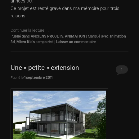
années 90.
Ce projet est resté gravé dans ma mémoire pour trois
raisons.
Continuer la lecture
→
Publié dans
ANCIENS PROJETS
,
ANIMATION
|
Marqué avec
animation
3d
,
Micro Kid's
,
temps réel
|
Laisser un commentaire
Une « petite » extension
1
Publié le
1 septembre 2011