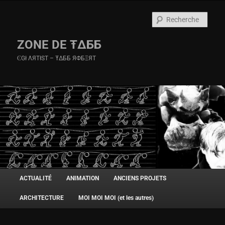
Rech
ZONE DE Ŧ∆ББ
ϾGł ΛЯTłST – Ŧ∆ББ ЯФБΞЯT
Menu
ACTUALITÉ
ANIMATION
ANCIENS PROJETS
Aller
Aller
principal
ARCHITECTURE
MOI MOI MOI (et les autres)
au
au
contenu
contenu