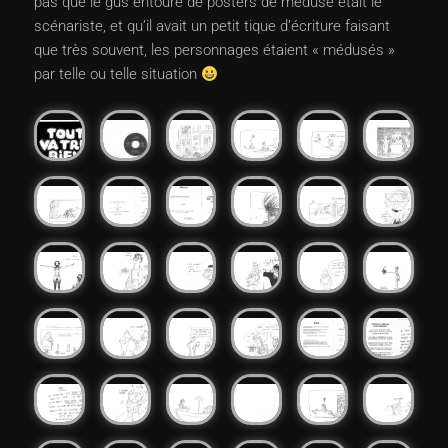
pas que le gus entouré de posters de méduse était le
scénariste, et qu’il avait un petit tique d’écriture faisant
que très souvent, les personnages étaient « médusés »
par telle ou telle situation