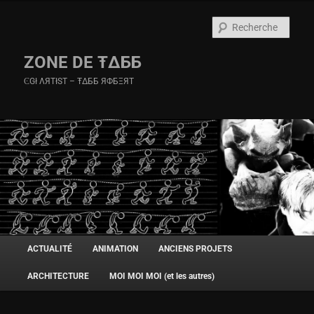
Rech
ZONE DE Ŧ∆ББ
ϾGł ΛЯTłST – Ŧ∆ББ ЯФБΞЯT
Menu
ACTUALITÉ
ANIMATION
ANCIENS PROJETS
Aller
principal
ARCHITECTURE
MOI MOI MOI (et les autres)
au
contenu