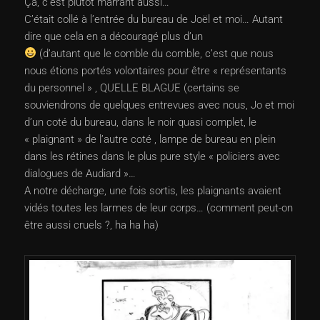
Ça, c’est plutôt marrant aussi…
C’était collé à l’entrée du bureau de Joël et moi… Autant
dire que cela en a découragé plus d’un
(d’autant que le comble du comble, c’est que nous
nous étions portés volontaires pour être « représentants
du personnel » , QUELLE BLAGUE (certains se
souviendrons de quelques entrevues avec nous, Jo et moi
d’un coté du bureau, dans le noir quasi complet, le
« plaignant » de l’autre coté , lampe de bureau en plein
dans les rétines dans le plus pure style « policiers avec
dialogues de Audiard »…
A notre décharge, une fois sortis, les plaignants avaient
vidés toutes les larmes de leur corps… (comment peut-on
être aussi cruels ?, ha ha ha)