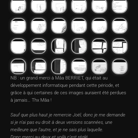
NB : un grand merci à Mâa BERRIET, qui était au
développement informatique pendant cette période, et
grâce à qui certaines de ces images auraient été perdues
à jamais… Thx Mâa !
Sauf que plus haut je remercie Joël, donc je me demande
si je n’ai pas eu droit à deux versions scannées, une
meilleure que l’autre, et je ne sais plus laquelle.
Donc merci au deux et voilà c’est réglé…