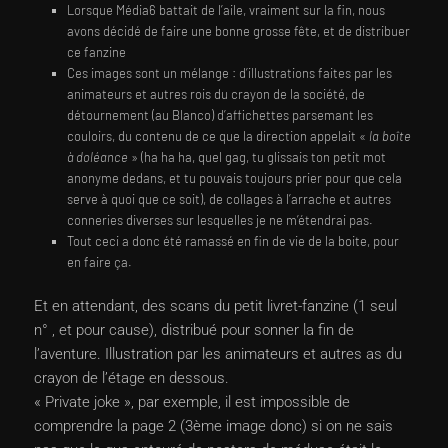
Lorsque Média6 battait de l’aile, vraiment sur la fin, nous
avons décidé de faire une bonne grosse fête, et de distribuer
ce fanzine
Ces images sont un mélange : d’illustrations faites par les
animateurs et autres rois du crayon de la société, de
détournement (au Blanco) d’affichettes parsemant les
couloirs, du contenu de ce que la direction appelait «
la boîte
à doléance
» (ha ha ha, quel gag, tu glissais ton petit mot
anonyme dedans, et tu pouvais toujours prier pour que cela
serve à quoi que ce soit), de collages à l’arrache et autres
conneries diverses sur lesquelles je ne m’étendrai pas.
Tout ceci a donc été ramassé en fin de vie de la boite, pour
en faire ça.
Et en attendant, des scans du petit livret-fanzine (1 seul
n° , et pour cause), distribué pour sonner la fin de
l’aventure. Illustration par les animateurs et autres as du
crayon de l’étage en dessous.
« Private joke », par exemple, il est impossible de
comprendre la page 2 (3ème image donc) si on ne sais