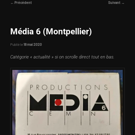
Navigation
←
Précédent
Suivant
→
des
principal
articles
Média 6 (Montpellier)
Publié le
18 mai 2020
Catégorie « actualité » si on scrolle direct tout en bas.