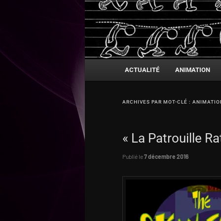
Menu
ACTUALITÉ
ANIMATION
Aller
Aller
principal
au
au
ARCHIVES PAR MOT-CLÉ :
ANIMATIO
contenu
contenu
« La Patrouille Ra
principal
secondaire
Publié le
7 décembre 2016