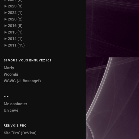
►
2023 (3)
►
2022 (1)
►
2020 (2)
►
2016 (5)
►
2015 (1)
►
2014 (1)
►
2011 (15)
SI VOUS VOUS ENNUYEZ ICI
Marty
Woombi
WSWC (J. Bassaget)
••••
Me contacter
Un cévé
RENVOIS PRO
Site "Pro" (DeVisu)