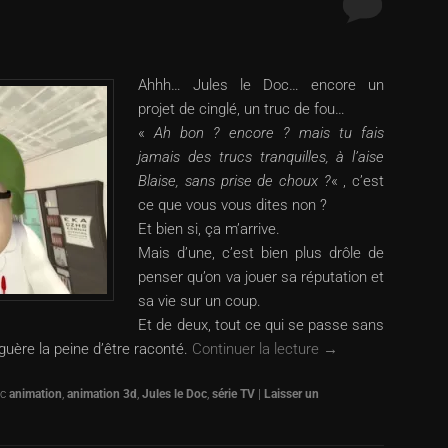
Ahhh… Jules le Doc… encore un
projet de cinglé, un truc de fou…
«
Ah bon ? encore ? mais tu fais
jamais des trucs tranquilles, à l’aise
Blaise, sans prise de choux ?
« , c’est
ce que vous vous dites non ?
Et bien si, ça m’arrive.
Mais d’une, c’est bien plus drôle de
penser qu’on va jouer sa réputation et
sa vie sur un coup.
Et de deux, tout ce qui se passe sans
guère la peine d’être raconté.
Continuer la lecture
→
c
animation
,
animation 3d
,
Jules le Doc
,
série TV
|
Laisser un