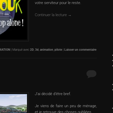
votre serviteur pour le reste.
Continuer la lecture
→
MATION
|
Marqué avec
2D
,
3d
,
animation
,
pilote
|
Laisser un commentaire
J’ai décidé d’être bref.
Je viens de faire un peu de ménage,
et je retrouve des choses oubliées.