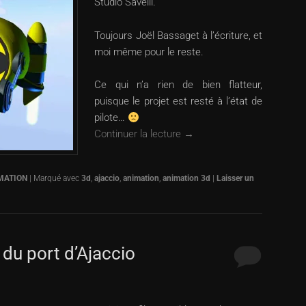
Studio Savelli.
Toujours Joël Bassaget à l’écriture, et
moi même pour le reste.
Ce qui n’a rien de bien flatteur,
puisque le projet est resté à l’état de
pilote…
Continuer la lecture
→
MATION
|
Marqué avec
3d
,
ajaccio
,
animation
,
animation 3d
|
Laisser un
u port d’Ajaccio