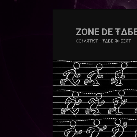
ZONE DE Ŧ∆Б
ϾGł ΛЯTłST – Ŧ∆ББ ЯФБΞЯT