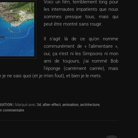
Voici un film, terriblement long pour
les internautes impatients que nous
sommes presque tous, mais qui
peut être montré sans rougir.
Il s’agit là de ce qu’on nomme
communément de « l’alimentaire »,
oui, ça n’est ni les Simpsons ni mon
ami de toujours, j’ai nommé Bob
l’éponge (carrément carrée), mais
je ne sais quoi (et je m’en fout), et bien je le mets.
MATION
|
Marqué avec
3d
,
after-effect
,
animation
,
architecture
,
un commentaire