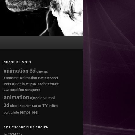
NUAGE DE MOTS
animation 3d
cinéma
Fantome Animation
Institutionnel
Port Ajaccio
architecture
stupide
CCI
Napoléon Bonaparte
animation
ajaccio
moi
2D
3d
série TV
Bhoot Ka Darr
indien
temps réel
port
pilote
DE L’ENCORE PLUS ANCIEN
►
2024 (2)