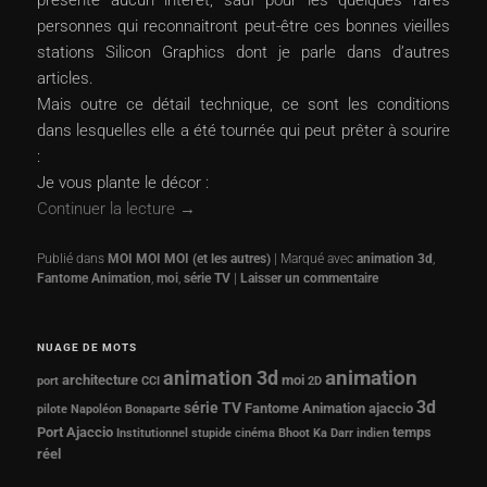
présente aucun intérêt, sauf pour les quelques rares
personnes qui reconnaitront peut-être ces bonnes vieilles
stations Silicon Graphics dont je parle dans d’autres
articles.
Mais outre ce détail technique, ce sont les conditions
dans lesquelles elle a été tournée qui peut prêter à sourire
:
Je vous plante le décor :
Continuer la lecture
→
Publié dans
MOI MOI MOI (et les autres)
|
Marqué avec
animation 3d
,
Fantome Animation
,
moi
,
série TV
|
Laisser un commentaire
NUAGE DE MOTS
animation 3d
animation
architecture
moi
port
CCI
2D
3d
série TV
Fantome Animation
ajaccio
pilote
Napoléon Bonaparte
Port Ajaccio
temps
Institutionnel
stupide
cinéma
Bhoot Ka Darr
indien
réel