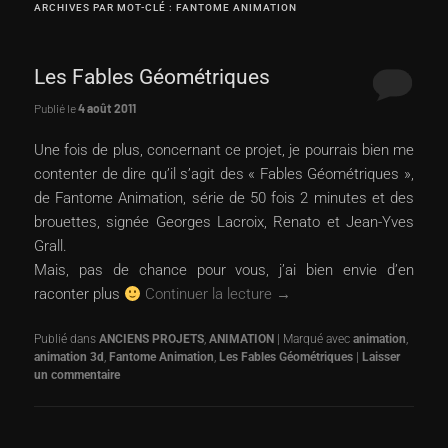
ARCHIVES PAR MOT-CLÉ :
FANTOME ANIMATION
principal
secondaire
Les Fables Géométriques
Publié le
4 août 2011
Une fois de plus, concernant ce projet, je pourrais bien me
contenter de dire qu’il s’agit des « Fables Géométriques »,
de Fantome Animation, série de 50 fois 2 minutes et des
brouettes, signée Georges Lacroix, Renato et Jean-Yves
Grall.
Mais, pas de chance pour vous, j’ai bien envie d’en
raconter plus
Continuer la lecture
→
Publié dans
ANCIENS PROJETS
,
ANIMATION
|
Marqué avec
animation
,
animation 3d
,
Fantome Animation
,
Les Fables Géométriques
|
Laisser
un commentaire