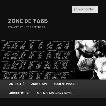
Rech
ZONE DE Ŧ∆ББ
ϾGł ΛЯTłST – Ŧ∆ББ ЯФБΞЯT
Menu
ACTUALITÉ
ANIMATION
ANCIENS PROJETS
Aller
Aller
principal
ARCHITECTURE
MOI MOI MOI (et les autres)
au
au
contenu
contenu